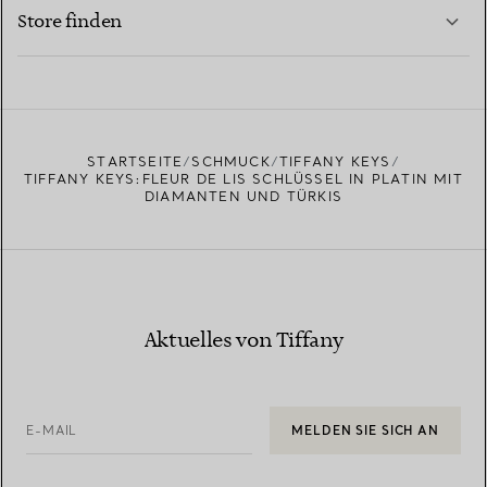
MEHR ERFAHREN
Store finden
MEHR ERFAHREN
EINEN STORE IN IHRER NÄHE FINDEN
STARTSEITE
SCHMUCK
TIFFANY KEYS
TIFFANY KEYS:FLEUR DE LIS SCHLÜSSEL IN PLATIN MIT
DIAMANTEN UND TÜRKIS
Aktuelles von Tiffany
E-MAIL
MELDEN SIE SICH AN