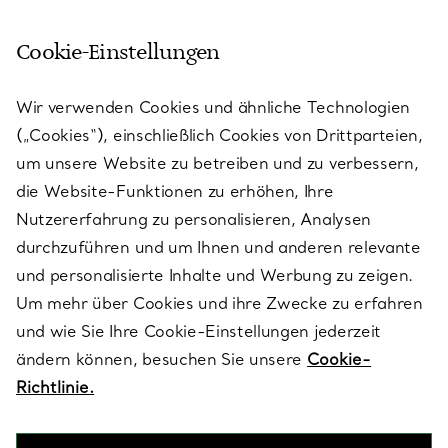
Cookie-Einstellungen
KUNDENSERVICE
Wir verwenden Cookies und ähnliche Technologien
(„Cookies“), einschließlich Cookies von Drittparteien,
SERVICES
um unsere Website zu betreiben und zu verbessern,
die Website-Funktionen zu erhöhen, Ihre
Nutzererfahrung zu personalisieren, Analysen
ÜBER TIFFANY & CO.
durchzuführen und um Ihnen und anderen relevante
und personalisierte Inhalte und Werbung zu zeigen.
Um mehr über Cookies und ihre Zwecke zu erfahren
RECHTLICHE HINWEISE
und wie Sie Ihre Cookie-Einstellungen jederzeit
ändern können, besuchen Sie unsere
Cookie-
Richtlinie.
FOLGEN SIE UNS