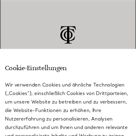
Cookie-Einstellungen
KUNDENSERVICE
Wir verwenden Cookies und ähnliche Technologien
(„Cookies“), einschließlich Cookies von Drittparteien,
SERVICES
um unsere Website zu betreiben und zu verbessern,
die Website-Funktionen zu erhöhen, Ihre
Nutzererfahrung zu personalisieren, Analysen
ÜBER TIFFANY & CO.
durchzuführen und um Ihnen und anderen relevante
und personalisierte Inhalte und Werbung zu zeigen.