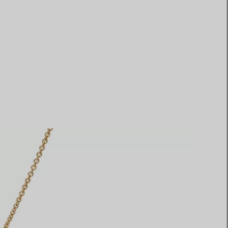
Elsa Peretti®
Tipps zur Auswahl eines
Eherings