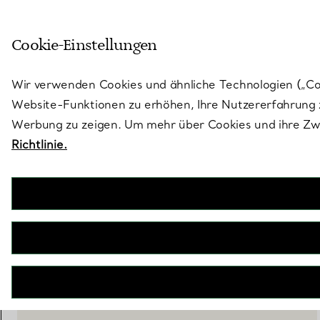
Treten Sie ein in die Welt von 
Cookie-Einstellungen
Gehen Sie auf die Seite „Stores“
Wir verwenden Cookies und ähnliche Technologien („Cook
Website-Funktionen zu erhöhen, Ihre Nutzererfahrung z
Werbung zu zeigen. Um mehr über Cookies und ihre Zwe
Richtlinie.
Elsa Peretti®
Mesh Fransenanhänger
€ 2.800
inkl. MwSt
IN DEN WARENKORB LEGEN
WENDEN SIE SICH AN EINEN BERATER
BOOK AN APPOINTMENT
EINEN KUNDENBERATER KONTAKTIEREN ODER EINEN TERM