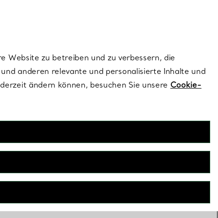
ionen und exklusive Updates an.
Kontaktieren Sie un
Melden Sie sich
re Website zu betreiben und zu verbessern, die
und anderen relevante und personalisierte Inhalte und
ederzeit ändern können, besuchen Sie unsere
Cookie-