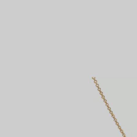
Partnerringe
Eternity Ringe
inem Tiffany-Diamantenexperten.