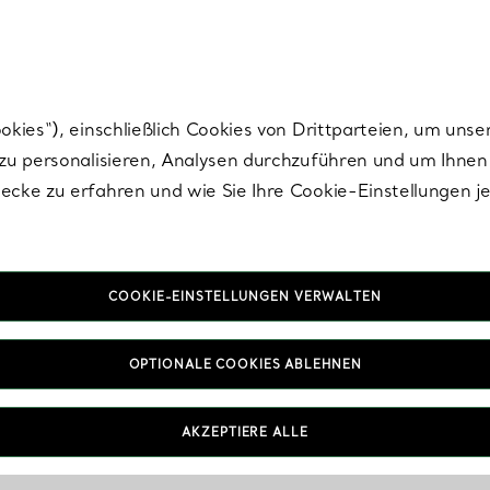
Tiffany.
Melden Sie
sich für die neuesten Nachrichten, kuratierte Inspirat
ies“), einschließlich Cookies von Drittparteien, um unse
u personalisieren, Analysen durchzuführen und um Ihnen 
cke zu erfahren und wie Sie Ihre Cookie-Einstellungen j
COOKIE-EINSTELLUNGEN VERWALTEN
OPTIONALE COOKIES ABLEHNEN
AKZEPTIERE ALLE
IN VEREINBAREN