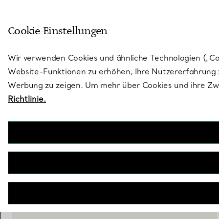
Treten Sie ein in die Welt von 
Cookie-Einstellungen
Gehen Sie auf die Seite „Stores“
Wir verwenden Cookies und ähnliche Technologien („Cook
Website-Funktionen zu erhöhen, Ihre Nutzererfahrung z
Werbung zu zeigen. Um mehr über Cookies und ihre Zwe
Richtlinie.
Elsa Peretti®
Full Heart Anhänger
€ 480
inkl. MwSt
IN DEN WARENKORB LEGEN
WENDEN SIE SICH AN EINEN BERATER
BOOK AN APPOINTMENT
EINEN KUNDENBERATER KONTAKTIEREN ODER EINEN TERM