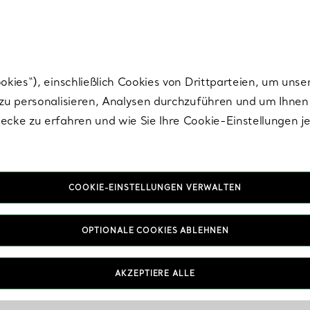
Tiffany.
Melden Sie
sich für die neuesten Nachrichten, kuratierte Inspirat
ies“), einschließlich Cookies von Drittparteien, um unse
u personalisieren, Analysen durchzuführen und um Ihnen 
cke zu erfahren und wie Sie Ihre Cookie-Einstellungen j
COOKIE-EINSTELLUNGEN VERWALTEN
OPTIONALE COOKIES ABLEHNEN
AKZEPTIERE ALLE
IN VEREINBAREN