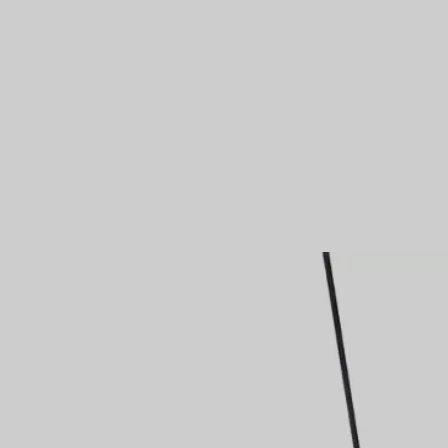
Partnerringe
Eternity Ringe
inem Tiffany-Diamantenexperten.