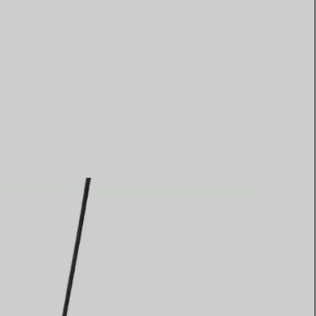
Elsa Peretti®
Tipps zur Auswahl eines
Eherings