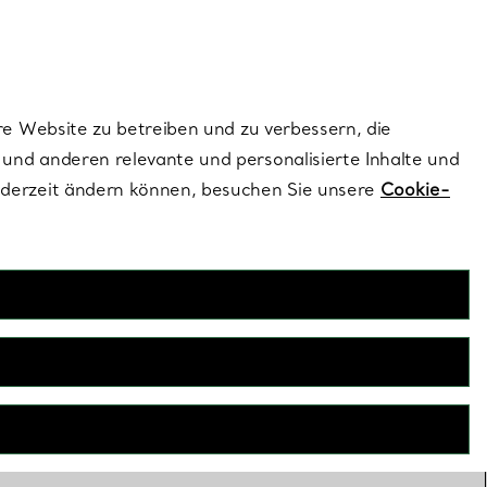
ionen und exklusive Updates an.
Kontaktieren Sie un
Melden Sie sich
re Website zu betreiben und zu verbessern, die
und anderen relevante und personalisierte Inhalte und
ederzeit ändern können, besuchen Sie unsere
Cookie-