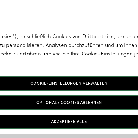
Tiffany.
Melden Sie
sich für die neuesten Nachrichten, kuratierte Inspirat
ies“), einschließlich Cookies von Drittparteien, um unse
u personalisieren, Analysen durchzuführen und um Ihnen 
cke zu erfahren und wie Sie Ihre Cookie-Einstellungen j
COOKIE-EINSTELLUNGEN VERWALTEN
OPTIONALE COOKIES ABLEHNEN
AKZEPTIERE ALLE
IN VEREINBAREN