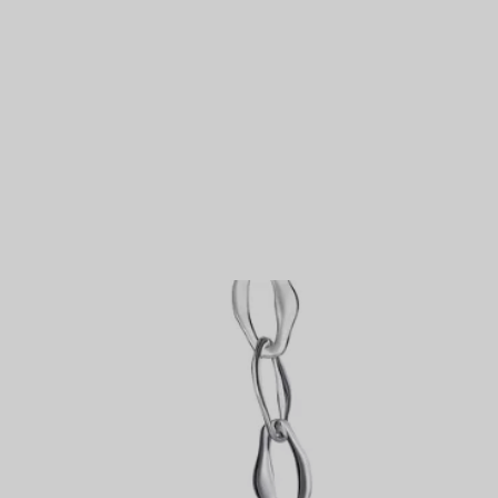
Partnerringe
Eternity Ringe
inem Tiffany-Diamantenexperten.