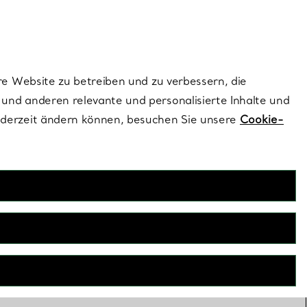
ionen und exklusive Updates an.
Kontaktieren Sie un
Melden Sie sich
re Website zu betreiben und zu verbessern, die
und anderen relevante und personalisierte Inhalte und
ederzeit ändern können, besuchen Sie unsere
Cookie-