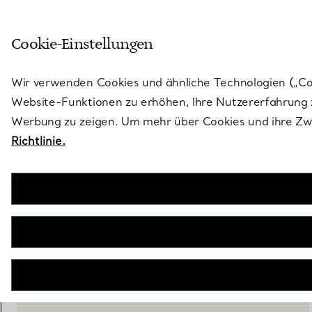
Treten Sie ein in die Welt von 
Cookie-Einstellungen
Gehen Sie auf die Seite „Stores“
Wir verwenden Cookies und ähnliche Technologien („Cook
Website-Funktionen zu erhöhen, Ihre Nutzererfahrung z
Werbung zu zeigen. Um mehr über Cookies und ihre Zwe
Richtlinie.
Elsa Peretti®
Aegean Halskette
€ 10.300
inkl. MwSt
BENACHRICHTIGEN SIE MICH, WENN VERFÜGBAR
WENDEN SIE SICH AN EINEN BERATER
BOOK AN APPOINTMENT
EINEN KUNDENBERATER KONTAKTIEREN ODER EINEN TERM