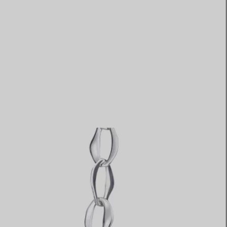
Elsa Peretti®
Tipps zur Auswahl eines
Eherings