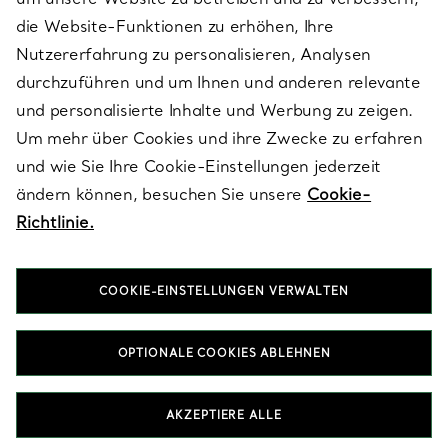
die Website-Funktionen zu erhöhen, Ihre
Nutzererfahrung zu personalisieren, Analysen
ÜBER TIFFANY & CO.
durchzuführen und um Ihnen und anderen relevante
und personalisierte Inhalte und Werbung zu zeigen.
Um mehr über Cookies und ihre Zwecke zu erfahren
RECHTLICHE HINWEISE
und wie Sie Ihre Cookie-Einstellungen jederzeit
ändern können, besuchen Sie unsere
Cookie-
Richtlinie.
FOLGEN SIE UNS
COOKIE-EINSTELLUNGEN VERWALTEN
Standort ändern:
OPTIONALE COOKIES ABLEHNEN
T&Co. 2026
AKZEPTIERE ALLE