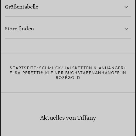
Größentabelle
KONTAKTIEREN SIE UNS
MEHR ERFAHREN
Store finden
MEHR ERFAHREN
EINEN STORE IN IHRER NÄHE FINDEN
STARTSEITE
SCHMUCK
HALSKETTEN & ANHÄNGER
ELSA PERETTI®:KLEINER BUCHSTABENANHÄNGER IN
ROSÉGOLD
Aktuelles von Tiffany