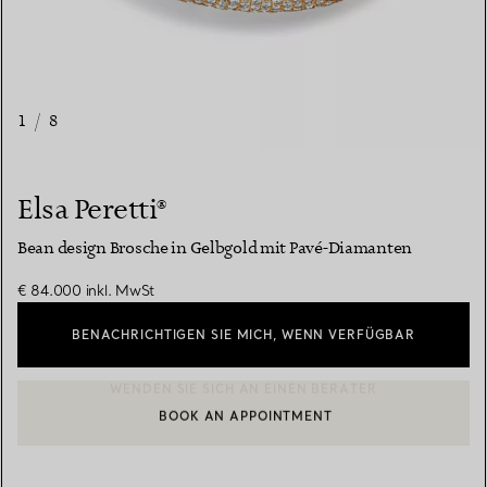
1
/
8
Elsa Peretti®
Bean design Brosche in Gelbgold mit Pavé-Diamanten
€ 84.000
inkl. MwSt
BENACHRICHTIGEN SIE MICH, WENN VERFÜGBAR
BOOK AN APPOINTMENT
EINEN KUNDENBERATER KONTAKTIEREN ODER EINEN TERMI