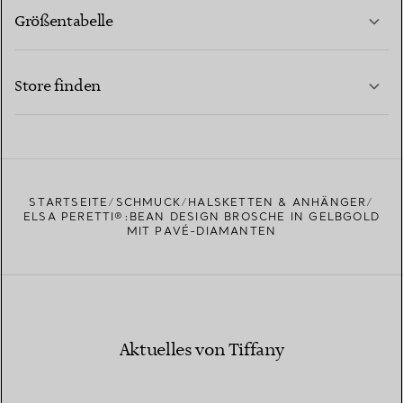
Größentabelle
KONTAKTIEREN SIE UNS
MEHR ERFAHREN
Store finden
MEHR ERFAHREN
EINEN STORE IN IHRER NÄHE FINDEN
STARTSEITE
SCHMUCK
HALSKETTEN & ANHÄNGER
ELSA PERETTI®:BEAN DESIGN BROSCHE IN GELBGOLD
MIT PAVÉ-DIAMANTEN
Aktuelles von Tiffany