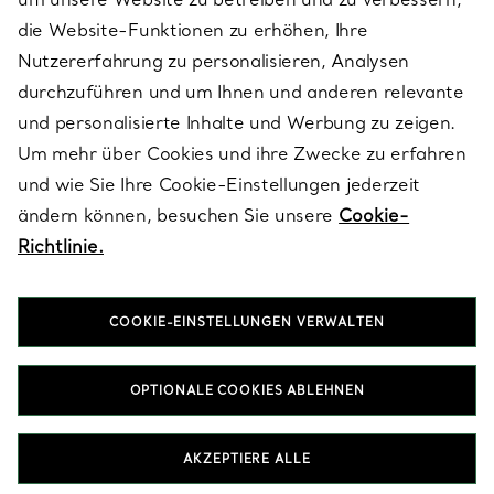
die Website-Funktionen zu erhöhen, Ihre
Nutzererfahrung zu personalisieren, Analysen
ÜBER TIFFANY & CO.
durchzuführen und um Ihnen und anderen relevante
und personalisierte Inhalte und Werbung zu zeigen.
Um mehr über Cookies und ihre Zwecke zu erfahren
RECHTLICHE HINWEISE
und wie Sie Ihre Cookie-Einstellungen jederzeit
ändern können, besuchen Sie unsere
Cookie-
Richtlinie.
FOLGEN SIE UNS
COOKIE-EINSTELLUNGEN VERWALTEN
Standort ändern:
OPTIONALE COOKIES ABLEHNEN
T&Co. 2026
AKZEPTIERE ALLE