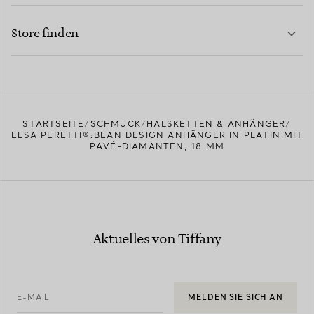
KONTAKTIEREN SIE UNS
MEHR ERFAHREN
Store finden
MEHR ERFAHREN
EINEN STORE IN IHRER NÄHE FINDEN
STARTSEITE
SCHMUCK
HALSKETTEN & ANHÄNGER
ELSA PERETTI®:BEAN DESIGN ANHÄNGER IN PLATIN MIT
PAVÉ-DIAMANTEN, 18 MM
Aktuelles von Tiffany
E-MAIL
MELDEN SIE SICH AN