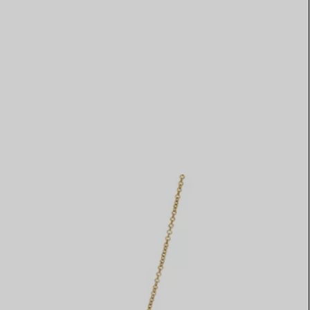
Elsa Peretti®
Tipps zur Auswahl eines
Eherings