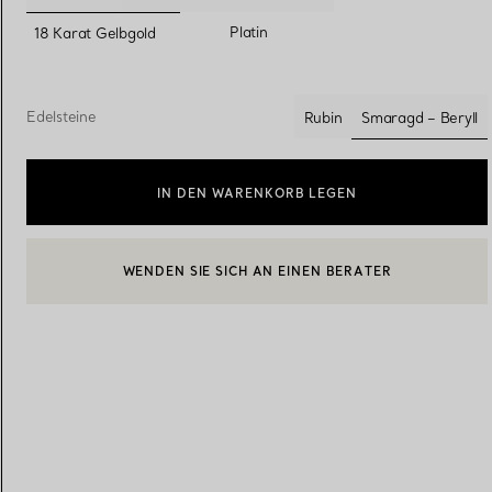
ausgewählt
Platin
18 Karat Gelbgold
Eheringe für Damen
Eheringe für Herren
Edelsteine
Smaragd – Beryll
Rubin
ausgewähl
Vereinbaren Sie Ihren
Termin
mit e
IN DEN WARENKORB LEGEN
WENDEN SIE SICH AN EINEN BERATER
BOOK AN APPOINTMENT
EINEN KUNDENBERATER KONTAKTIEREN ODER EINEN TERM