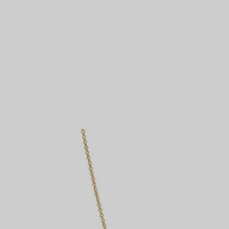
Partnerringe
Eternity Ringe
t
inem Tiffany-Diamantenexperten.
IN VEREINBAREN