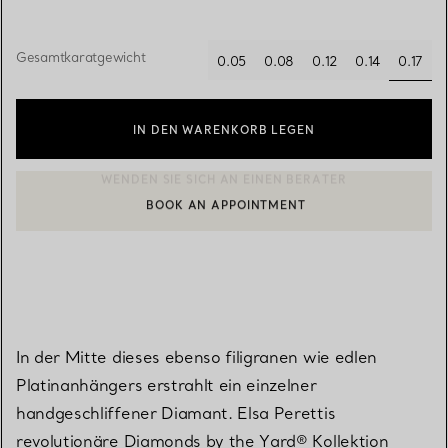
Gesamtkaratgewicht
0.17
0.05
0.08
0.12
0.14
ausge
IN DEN WARENKORB LEGEN
BOOK AN APPOINTMENT
EINEN KUNDENBERATER KONTAKTIEREN ODER EINEN TERMI
In der Mitte dieses ebenso filigranen wie edlen
Platinanhängers erstrahlt ein einzelner
handgeschliffener Diamant. Elsa Perettis
revolutionäre Diamonds by the Yard® Kollektion