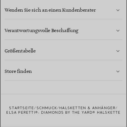
Wenden Sie sich an einen Kundenberater
MEHR ERFAHREN
Verantwortungsvolle Beschaffung
Größentabelle
KONTAKTIEREN SIE UNS
MEHR ERFAHREN
Store finden
MEHR ERFAHREN
EINEN STORE IN IHRER NÄHE FINDEN
STARTSEITE
SCHMUCK
HALSKETTEN & ANHÄNGER
ELSA PERETTI®: DIAMONDS BY THE YARD® HALSKETTE