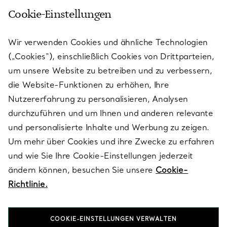
Cookie-Einstellungen
KUNDENSERVICE
Wir verwenden Cookies und ähnliche Technologien
(„Cookies“), einschließlich Cookies von Drittparteien,
SERVICES
um unsere Website zu betreiben und zu verbessern,
die Website-Funktionen zu erhöhen, Ihre
Nutzererfahrung zu personalisieren, Analysen
ÜBER TIFFANY & CO.
durchzuführen und um Ihnen und anderen relevante
und personalisierte Inhalte und Werbung zu zeigen.
Um mehr über Cookies und ihre Zwecke zu erfahren
RECHTLICHE HINWEISE
und wie Sie Ihre Cookie-Einstellungen jederzeit
ändern können, besuchen Sie unsere
Cookie-
Richtlinie.
FOLGEN SIE UNS
COOKIE-EINSTELLUNGEN VERWALTEN