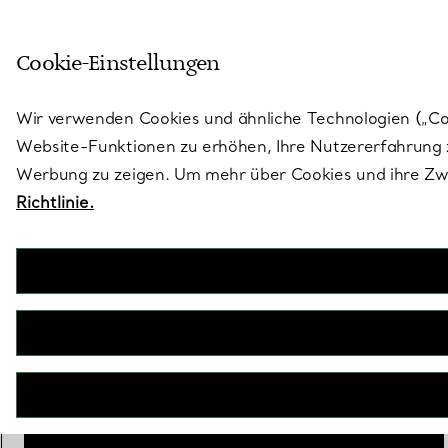
Treten Sie ein in die Welt von 
Cookie-Einstellungen
Gehen Sie auf die Seite „Stores“
Wir verwenden Cookies und ähnliche Technologien („Cook
Website-Funktionen zu erhöhen, Ihre Nutzererfahrung z
Werbung zu zeigen. Um mehr über Cookies und ihre Zwe
Richtlinie.
Elsa Peretti®
Diamonds by the Yard® Anhänger mit einem Diamanten in Silber
€ 1.800
inkl. MwSt
Gesamtkaratgewicht
0.17
0.03
0.10
aus
IN DEN WARENKORB LEGEN