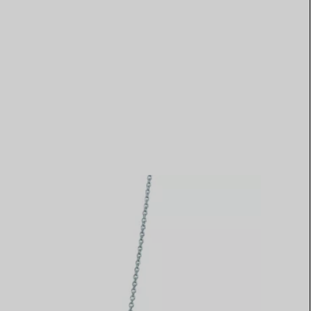
Elsa Peretti®
Tipps zur Auswahl eines
Eherings