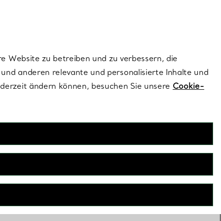
ionen und exklusive Updates an.
Kontaktieren Sie un
Melden Sie sich
re Website zu betreiben und zu verbessern, die
und anderen relevante und personalisierte Inhalte und
ederzeit ändern können, besuchen Sie unsere
Cookie-