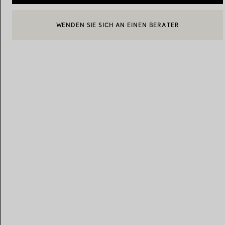
WENDEN SIE SICH AN EINEN BERATER
BOOK AN APPOINTMENT
EINEN KUNDENBERATER KONTAKTIEREN ODER EINEN TERM
Eheringe für Damen
Eheringe für Herren
Vereinbaren Sie Ihren
Termin
mit e