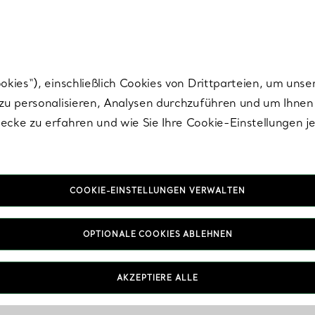
Tiffany.
Melden Sie
sich für die neuesten Nachrichten, kuratierte Inspirat
ies“), einschließlich Cookies von Drittparteien, um unse
u personalisieren, Analysen durchzuführen und um Ihnen 
cke zu erfahren und wie Sie Ihre Cookie-Einstellungen j
COOKIE-EINSTELLUNGEN VERWALTEN
OPTIONALE COOKIES ABLEHNEN
gewählt
AKZEPTIERE ALLE