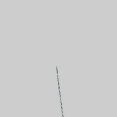
IN VEREINBAREN
Partnerringe
Eternity Ringe
inem Tiffany-Diamantenexperten.