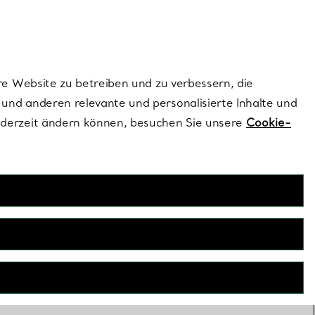
ionen und exklusive Updates an.
Kontaktieren Sie un
Melden Sie sich
re Website zu betreiben und zu verbessern, die
und anderen relevante und personalisierte Inhalte und
ederzeit ändern können, besuchen Sie unsere
Cookie-