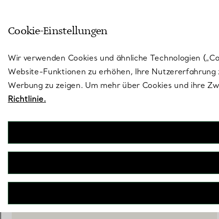
Treten Sie ein in die Welt von 
Cookie-Einstellungen
Gehen Sie auf die Seite „Stores“
Wir verwenden Cookies und ähnliche Technologien („Cook
Website-Funktionen zu erhöhen, Ihre Nutzererfahrung z
Werbung zu zeigen. Um mehr über Cookies und ihre Zwe
Richtlinie.
Elsa Peretti®
Halskette aus großen Kugeln
€ 3.900
inkl. MwSt
IN DEN WARENKORB LEGEN
BOOK AN APPOINTMENT
EINEN KUNDENBERATER KONTAKTIEREN ODER EINEN TERM