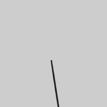
Partnerringe
Eternity Ringe
inem Tiffany-Diamantenexperten.