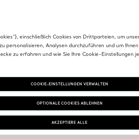
Tiffany.
Melden Sie
sich für die neuesten Nachrichten, kuratierte Inspirat
ies“), einschließlich Cookies von Drittparteien, um unse
u personalisieren, Analysen durchzuführen und um Ihnen 
cke zu erfahren und wie Sie Ihre Cookie-Einstellungen j
COOKIE-EINSTELLUNGEN VERWALTEN
OPTIONALE COOKIES ABLEHNEN
AKZEPTIERE ALLE
IN VEREINBAREN