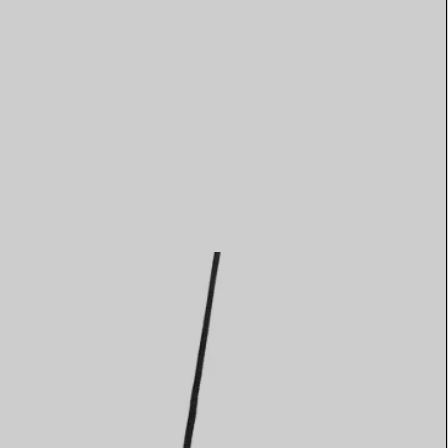
Elsa Peretti®
Tipps zur Auswahl eines
Eherings