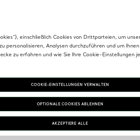
Tiffany.
Melden Sie
sich für die neuesten Nachrichten, kuratierte Inspirat
ies“), einschließlich Cookies von Drittparteien, um unse
u personalisieren, Analysen durchzuführen und um Ihnen 
cke zu erfahren und wie Sie Ihre Cookie-Einstellungen j
COOKIE-EINSTELLUNGEN VERWALTEN
OPTIONALE COOKIES ABLEHNEN
AKZEPTIERE ALLE
IN VEREINBAREN