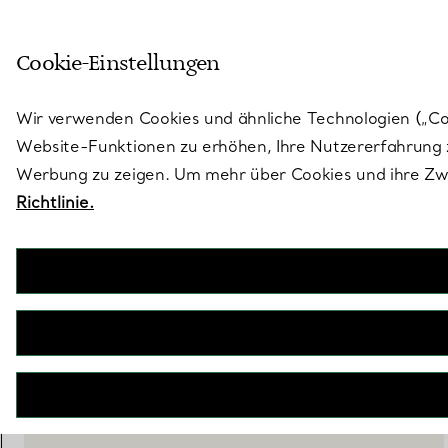
Treten Sie ein in die Welt von 
Cookie-Einstellungen
Gehen Sie auf die Seite „Stores“
Wir verwenden Cookies und ähnliche Technologien („Cook
Website-Funktionen zu erhöhen, Ihre Nutzererfahrung z
Werbung zu zeigen. Um mehr über Cookies und ihre Zwe
Richtlinie.
Elsa Peretti®
Mesh Netzhalskette in Schalform
€ 37.000
inkl. MwSt
BENACHRICHTIGEN SIE MICH, WENN VERFÜGBAR
BOOK AN APPOINTMENT
EINEN KUNDENBERATER KONTAKTIEREN ODER EINEN TERM