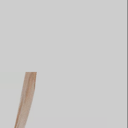
Elsa Peretti®
Tipps zur Auswahl eines
Eherings