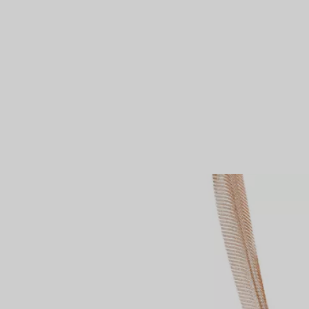
Partnerringe
Eternity Ringe
inem Tiffany-Diamantenexperten.