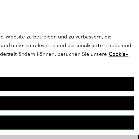
ionen und exklusive Updates an.
Kontaktieren Sie un
Melden Sie sich
re Website zu betreiben und zu verbessern, die
und anderen relevante und personalisierte Inhalte und
ederzeit ändern können, besuchen Sie unsere
Cookie-