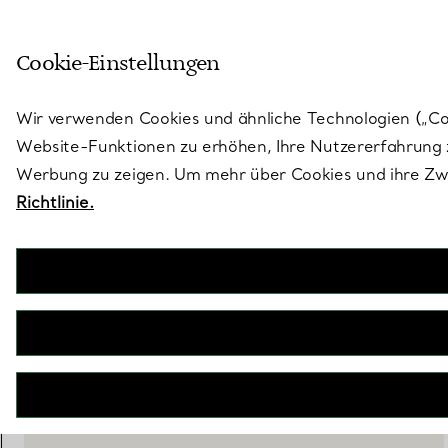
Treten Sie ein in die Welt von 
Cookie-Einstellungen
Gehen Sie auf die Seite „Stores“
Wir verwenden Cookies und ähnliche Technologien („Cook
Website-Funktionen zu erhöhen, Ihre Nutzererfahrung z
Werbung zu zeigen. Um mehr über Cookies und ihre Zwe
Richtlinie.
Elsa Peretti®
Netzhalskette in Schalform in Gelbgold
€ 66.000
inkl. MwSt
IN DEN WARENKORB LEGEN
BOOK AN APPOINTMENT
EINEN KUNDENBERATER KONTAKTIEREN ODER EINEN TERM