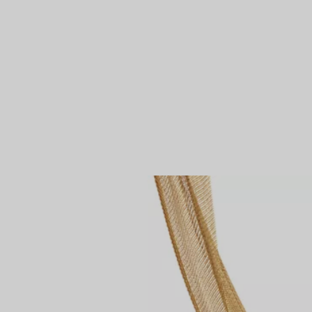
Partnerringe
Eternity Ringe
inem Tiffany-Diamantenexperten.