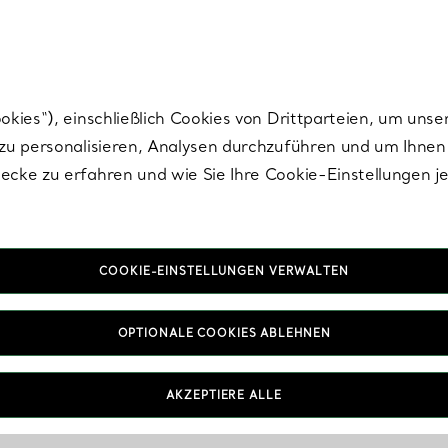
Tiffany.
Melden Sie
sich für die neuesten Nachrichten, kuratierte Inspirat
ies“), einschließlich Cookies von Drittparteien, um unse
u personalisieren, Analysen durchzuführen und um Ihnen 
cke zu erfahren und wie Sie Ihre Cookie-Einstellungen j
COOKIE-EINSTELLUNGEN VERWALTEN
OPTIONALE COOKIES ABLEHNEN
AKZEPTIERE ALLE
IN VEREINBAREN