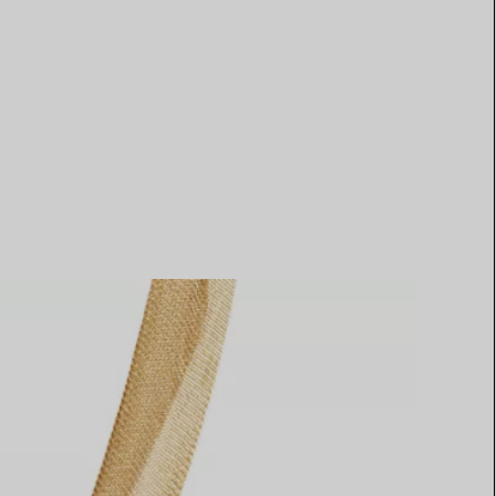
Elsa Peretti®
Tipps zur Auswahl eines
Eherings