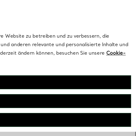
ionen und exklusive Updates an.
Kontaktieren Sie un
Melden Sie sich
re Website zu betreiben und zu verbessern, die
und anderen relevante und personalisierte Inhalte und
ederzeit ändern können, besuchen Sie unsere
Cookie-