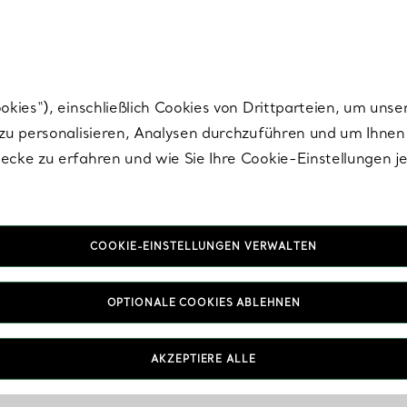
Tiffany.
Melden Sie
sich für die neuesten Nachrichten, kuratierte Inspirat
ies“), einschließlich Cookies von Drittparteien, um unse
u personalisieren, Analysen durchzuführen und um Ihnen 
cke zu erfahren und wie Sie Ihre Cookie-Einstellungen j
COOKIE-EINSTELLUNGEN VERWALTEN
OPTIONALE COOKIES ABLEHNEN
AKZEPTIERE ALLE
IN VEREINBAREN