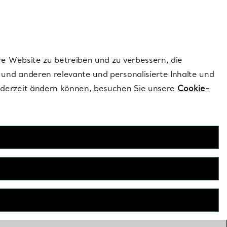
ionen und exklusive Updates an.
Kontaktieren Sie un
Melden Sie sich
re Website zu betreiben und zu verbessern, die
und anderen relevante und personalisierte Inhalte und
ederzeit ändern können, besuchen Sie unsere
Cookie-