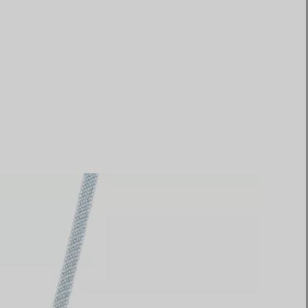
Elsa Peretti®
Tipps zur Auswahl eines
Eherings