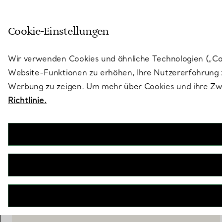
Treten Sie ein in die Welt von 
Cookie-Einstellungen
Gehen Sie auf die Seite „Stores“
Wir verwenden Cookies und ähnliche Technologien („Cook
Website-Funktionen zu erhöhen, Ihre Nutzererfahrung z
Werbung zu zeigen. Um mehr über Cookies und ihre Zwe
Richtlinie.
Elsa Peretti®
Open Heart Anhänger in Sterlingsilber mit schwarzer Nephrit-Jade
€ 1.800
inkl. MwSt
IN DEN WARENKORB LEGEN
BOOK AN APPOINTMENT
EINEN KUNDENBERATER KONTAKTIEREN ODER EINEN TERM