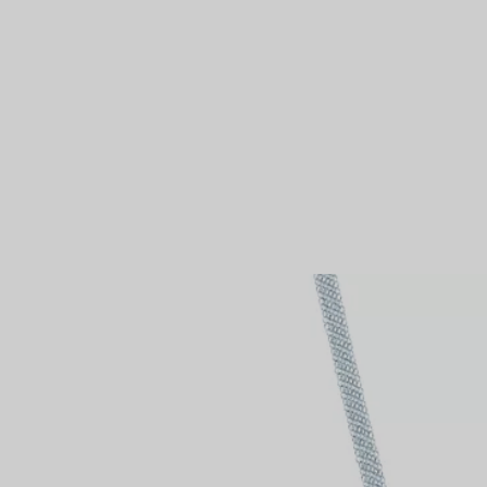
Partnerringe
Eternity Ringe
inem Tiffany-Diamantenexperten.