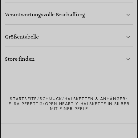
MEHR ERFAHREN
Verantwortungsvolle Beschaffung
Größentabelle
KONTAKTIEREN SIE UNS
MEHR ERFAHREN
Store finden
MEHR ERFAHREN
EINEN STORE IN IHRER NÄHE FINDEN
STARTSEITE
SCHMUCK
HALSKETTEN & ANHÄNGER
ELSA PERETTI®:OPEN HEART Y-HALSKETTE IN SILBER
MIT EINER PERLE