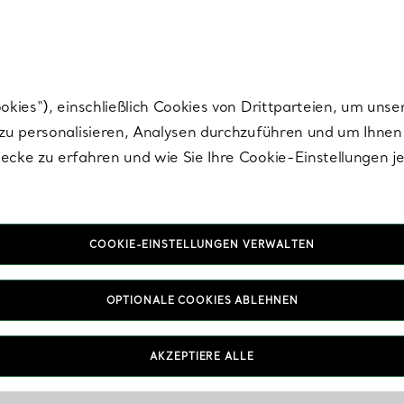
Tiffany.
Melden Sie
sich für die neuesten Nachrichten, kuratierte Inspirat
ies“), einschließlich Cookies von Drittparteien, um unse
u personalisieren, Analysen durchzuführen und um Ihnen 
cke zu erfahren und wie Sie Ihre Cookie-Einstellungen j
COOKIE-EINSTELLUNGEN VERWALTEN
OPTIONALE COOKIES ABLEHNEN
AKZEPTIERE ALLE
IN VEREINBAREN