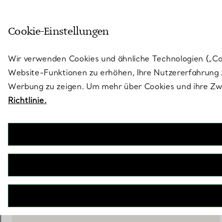
Treten Sie ein in die Welt von 
Cookie-Einstellungen
Gehen Sie auf die Seite „Stores“
Wir verwenden Cookies und ähnliche Technologien („Cook
Website-Funktionen zu erhöhen, Ihre Nutzererfahrung z
Werbung zu zeigen. Um mehr über Cookies und ihre Zwe
Richtlinie.
Elsa Peretti®
Open Heart Anhänger in Sterlingsilber mit einem Diamanten
€ 1.550
inkl. MwSt
IN DEN WARENKORB LEGEN
WENDEN SIE SICH AN EINEN BERATER
BOOK AN APPOINTMENT
EINEN KUNDENBERATER KONTAKTIEREN ODER EINEN TERM