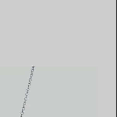
Elsa Peretti®
Tipps zur Auswahl eines
Eherings