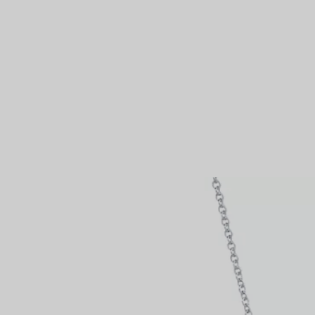
Partnerringe
Eternity Ringe
inem Tiffany-Diamantenexperten.