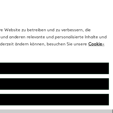
ionen und exklusive Updates an.
Kontaktieren Sie un
Melden Sie sich
re Website zu betreiben und zu verbessern, die
und anderen relevante und personalisierte Inhalte und
ederzeit ändern können, besuchen Sie unsere
Cookie-