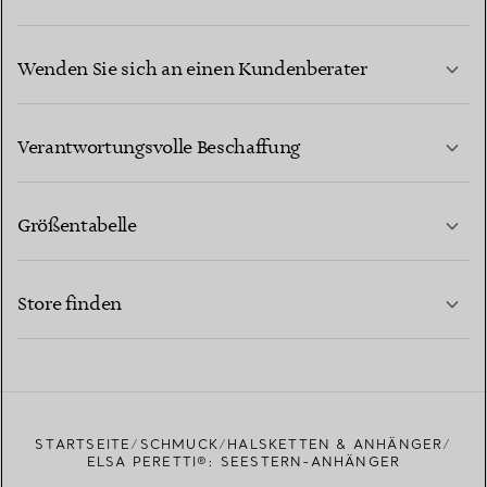
Wenden Sie sich an einen Kundenberater
MEHR ERFAHREN
Verantwortungsvolle Beschaffung
Größentabelle
KONTAKTIEREN SIE UNS
MEHR ERFAHREN
Store finden
MEHR ERFAHREN
EINEN STORE IN IHRER NÄHE FINDEN
STARTSEITE
SCHMUCK
HALSKETTEN & ANHÄNGER
ELSA PERETTI®: SEESTERN-ANHÄNGER