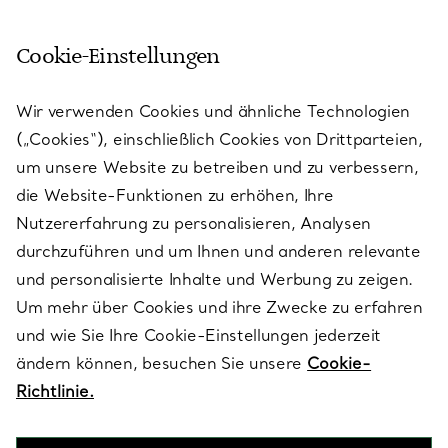
Cookie-Einstellungen
KUNDENSERVICE
Wir verwenden Cookies und ähnliche Technologien
(„Cookies“), einschließlich Cookies von Drittparteien,
SERVICES
um unsere Website zu betreiben und zu verbessern,
die Website-Funktionen zu erhöhen, Ihre
Nutzererfahrung zu personalisieren, Analysen
ÜBER TIFFANY & CO.
durchzuführen und um Ihnen und anderen relevante
und personalisierte Inhalte und Werbung zu zeigen.
Um mehr über Cookies und ihre Zwecke zu erfahren
RECHTLICHE HINWEISE
und wie Sie Ihre Cookie-Einstellungen jederzeit
ändern können, besuchen Sie unsere
Cookie-
Richtlinie.
FOLGEN SIE UNS