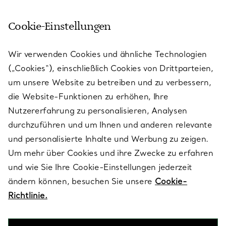
Cookie-Einstellungen
KUNDENSERVICE
Wir verwenden Cookies und ähnliche Technologien
(„Cookies“), einschließlich Cookies von Drittparteien,
SERVICES
um unsere Website zu betreiben und zu verbessern,
die Website-Funktionen zu erhöhen, Ihre
Nutzererfahrung zu personalisieren, Analysen
ÜBER TIFFANY & CO.
durchzuführen und um Ihnen und anderen relevante
und personalisierte Inhalte und Werbung zu zeigen.
Um mehr über Cookies und ihre Zwecke zu erfahren
RECHTLICHE HINWEISE
und wie Sie Ihre Cookie-Einstellungen jederzeit
ändern können, besuchen Sie unsere
Cookie-
Richtlinie.
FOLGEN SIE UNS