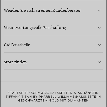
Wenden Sie sich an einen Kundenberater
MEHR ERFAHREN
Verantwortungsvolle Beschaffung
Größentabelle
KONTAKTIEREN SIE UNS
MEHR ERFAHREN
Store finden
MEHR ERFAHREN
EINEN STORE IN IHRER NÄHE FINDEN
STARTSEITE
SCHMUCK
HALSKETTEN & ANHÄNGER
TIFFANY TITAN BY PHARRELL WILLIAMS:HALSKETTE IN
GESCHWÄRZTEM GOLD MIT DIAMANTEN