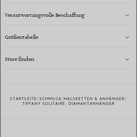
MEHR ERFAHREN
Verantwortungsvolle Beschaffung
Größentabelle
KONTAKTIEREN SIE UNS
MEHR ERFAHREN
Store finden
MEHR ERFAHREN
EINEN STORE IN IHRER NÄHE FINDEN
STARTSEITE
SCHMUCK
HALSKETTEN & ANHÄNGER
TIFFANY SOLITAIRE: DIAMANTANHÄNGER