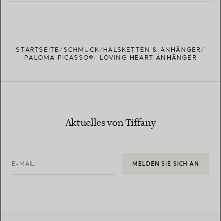
MEHR ERFAHREN
EINEN STORE IN IHRER NÄHE FINDEN
STARTSEITE
SCHMUCK
HALSKETTEN & ANHÄNGER
PALOMA PICASSO®: LOVING HEART ANHÄNGER
Aktuelles von Tiffany
E-MAIL
MELDEN SIE SICH AN