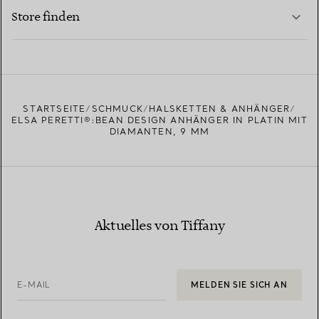
MEHR ERFAHREN
Store finden
MEHR ERFAHREN
EINEN STORE IN IHRER NÄHE FINDEN
STARTSEITE
SCHMUCK
HALSKETTEN & ANHÄNGER
ELSA PERETTI®:BEAN DESIGN ANHÄNGER IN PLATIN MIT
DIAMANTEN, 9 MM
Aktuelles von Tiffany
E-MAIL
MELDEN SIE SICH AN