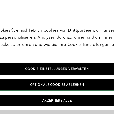
Tiffany.
Melden Sie
sich für die neuesten Nachrichten, kuratierte Inspirat
ies“), einschließlich Cookies von Drittparteien, um unse
u personalisieren, Analysen durchzuführen und um Ihnen 
cke zu erfahren und wie Sie Ihre Cookie-Einstellungen j
COOKIE-EINSTELLUNGEN VERWALTEN
OPTIONALE COOKIES ABLEHNEN
AKZEPTIERE ALLE
lt