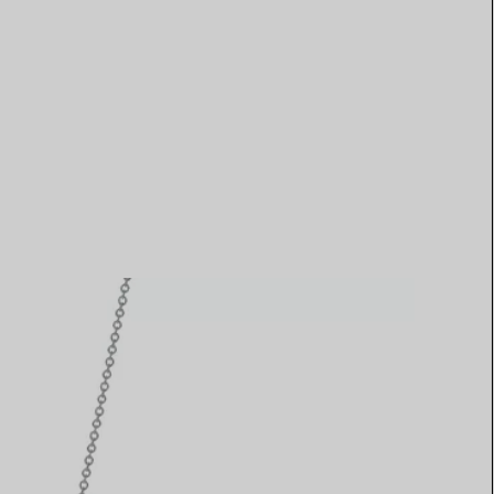
Elsa Peretti®
Tipps zur Auswahl eines
Eherings