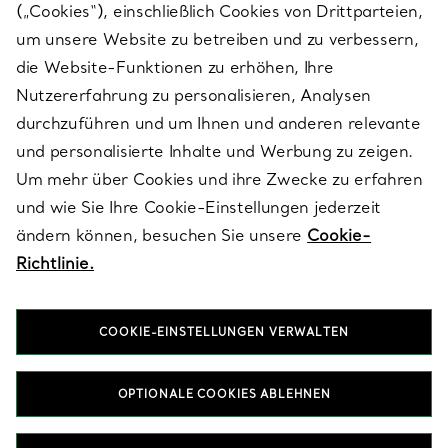
(„Cookies“), einschließlich Cookies von Drittparteien,
SERVICES
um unsere Website zu betreiben und zu verbessern,
die Website-Funktionen zu erhöhen, Ihre
Nutzererfahrung zu personalisieren, Analysen
ÜBER TIFFANY & CO.
durchzuführen und um Ihnen und anderen relevante
und personalisierte Inhalte und Werbung zu zeigen.
Um mehr über Cookies und ihre Zwecke zu erfahren
RECHTLICHE HINWEISE
und wie Sie Ihre Cookie-Einstellungen jederzeit
ändern können, besuchen Sie unsere
Cookie-
Richtlinie.
FOLGEN SIE UNS
COOKIE-EINSTELLUNGEN VERWALTEN
Standort ändern:
OPTIONALE COOKIES ABLEHNEN
T&Co. 2026