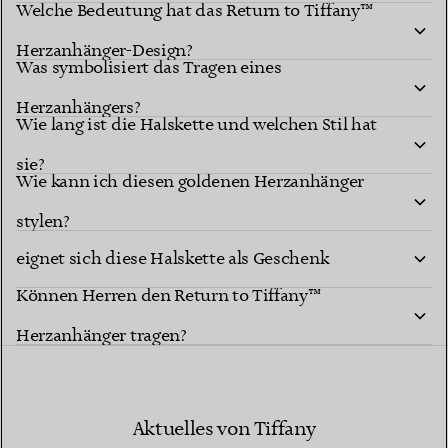
Welche Bedeutung hat das Return to Tiffany™
Herzanhänger-Design?
Was symbolisiert das Tragen eines
Herzanhängers?
Wie lang ist die Halskette und welchen Stil hat
sie?
Wie kann ich diesen goldenen Herzanhänger
Zu welchen Anlässen oder für welche Personen
stylen?
eignet sich diese Halskette als Geschenk
Können Herren den Return to Tiffany™
besonders gut?
Herzanhänger tragen?
Aktuelles von Tiffany