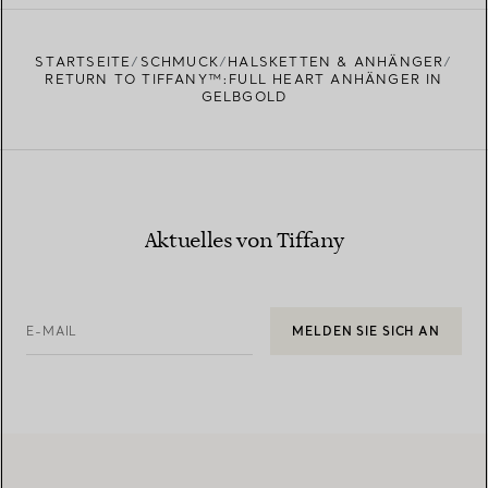
EINEN STORE IN IHRER NÄHE FINDEN
STARTSEITE
SCHMUCK
HALSKETTEN & ANHÄNGER
RETURN TO TIFFANY™:FULL HEART ANHÄNGER IN
GELBGOLD
Aktuelles von Tiffany
E-MAIL
MELDEN SIE SICH AN