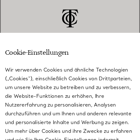
Cookie-Einstellungen
KUNDENSERVICE
Wir verwenden Cookies und ähnliche Technologien
(„Cookies“), einschließlich Cookies von Drittparteien,
SERVICES
um unsere Website zu betreiben und zu verbessern,
die Website-Funktionen zu erhöhen, Ihre
Nutzererfahrung zu personalisieren, Analysen
ÜBER TIFFANY & CO.
durchzuführen und um Ihnen und anderen relevante
und personalisierte Inhalte und Werbung zu zeigen.
Um mehr über Cookies und ihre Zwecke zu erfahren
RECHTLICHE HINWEISE
und wie Sie Ihre Cookie-Einstellungen jederzeit