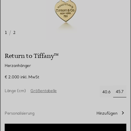
1
/
2
Return to Tiffany™
Herzanhänger
€ 2.000
inkl. MwSt
Länge (cm)
Größentabelle
45.7
40.6
ausge
Personalisierung
Hinzufügen