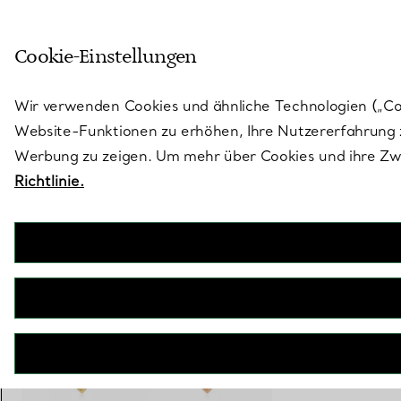
Treten Sie ein in die Welt von 
Cookie-Einstellungen
Gehen Sie auf die Seite „Stores“
Wir verwenden Cookies und ähnliche Technologien („Cook
Website-Funktionen zu erhöhen, Ihre Nutzererfahrung z
Werbung zu zeigen. Um mehr über Cookies und ihre Zwe
Richtlinie.
Return to Tiffany™
Mini-Herzanhänger in Gelbgold
€ 1.250
inkl. MwSt