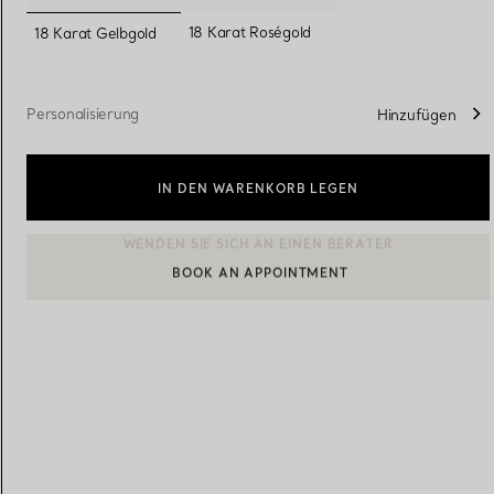
ausgewählt
18 Karat Roségold
18 Karat Gelbgold
Eheringe für Damen
Eheringe für Herren
Personalisierung
Hinzufügen
Vereinbaren Sie Ihren
Termin
mit e
IN DEN WARENKORB LEGEN
BOOK AN APPOINTMENT
EINEN KUNDENBERATER KONTAKTIEREN ODER EINEN TERM