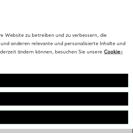
ionen und exklusive Updates an.
Kontaktieren Sie un
Melden Sie sich
re Website zu betreiben und zu verbessern, die
und anderen relevante und personalisierte Inhalte und
ederzeit ändern können, besuchen Sie unsere
Cookie-