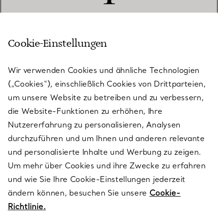
Cookie-Einstellungen
KUNDENSERVICE
Wir verwenden Cookies und ähnliche Technologien
(„Cookies“), einschließlich Cookies von Drittparteien,
SERVICES
um unsere Website zu betreiben und zu verbessern,
die Website-Funktionen zu erhöhen, Ihre
Nutzererfahrung zu personalisieren, Analysen
ÜBER TIFFANY & CO.
durchzuführen und um Ihnen und anderen relevante
und personalisierte Inhalte und Werbung zu zeigen.
Um mehr über Cookies und ihre Zwecke zu erfahren
RECHTLICHE HINWEISE
und wie Sie Ihre Cookie-Einstellungen jederzeit
ändern können, besuchen Sie unsere
Cookie-
Richtlinie.
FOLGEN SIE UNS