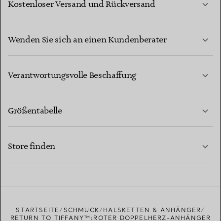
Kostenloser Versand und Rückversand
Wenden Sie sich an einen Kundenberater
MEHR ERFAHREN
Verantwortungsvolle Beschaffung
Größentabelle
KONTAKTIEREN SIE UNS
MEHR ERFAHREN
Store finden
MEHR ERFAHREN
EINEN STORE IN IHRER NÄHE FINDEN
STARTSEITE
SCHMUCK
HALSKETTEN & ANHÄNGER
RETURN TO TIFFANY™:ROTER DOPPELHERZ-ANHÄNGER