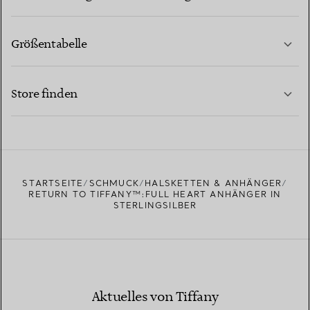
Größentabelle
KONTAKTIEREN SIE UNS
MEHR ERFAHREN
Store finden
MEHR ERFAHREN
EINEN STORE IN IHRER NÄHE FINDEN
STARTSEITE
SCHMUCK
HALSKETTEN & ANHÄNGER
RETURN TO TIFFANY™:FULL HEART ANHÄNGER IN
STERLINGSILBER
Aktuelles von Tiffany