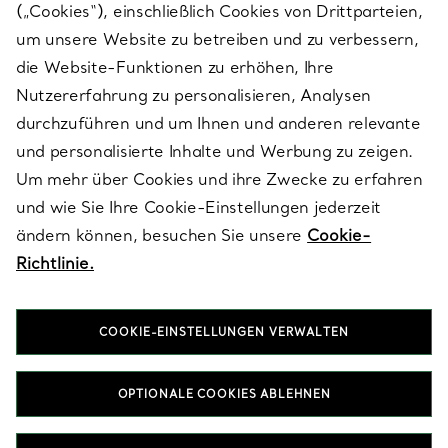
(„Cookies“), einschließlich Cookies von Drittparteien,
SERVICES
um unsere Website zu betreiben und zu verbessern,
die Website-Funktionen zu erhöhen, Ihre
Nutzererfahrung zu personalisieren, Analysen
ÜBER TIFFANY & CO.
durchzuführen und um Ihnen und anderen relevante
und personalisierte Inhalte und Werbung zu zeigen.
Um mehr über Cookies und ihre Zwecke zu erfahren
RECHTLICHE HINWEISE
und wie Sie Ihre Cookie-Einstellungen jederzeit
ändern können, besuchen Sie unsere
Cookie-
Richtlinie.
FOLGEN SIE UNS
COOKIE-EINSTELLUNGEN VERWALTEN
Standort ändern:
OPTIONALE COOKIES ABLEHNEN
T&Co. 2026