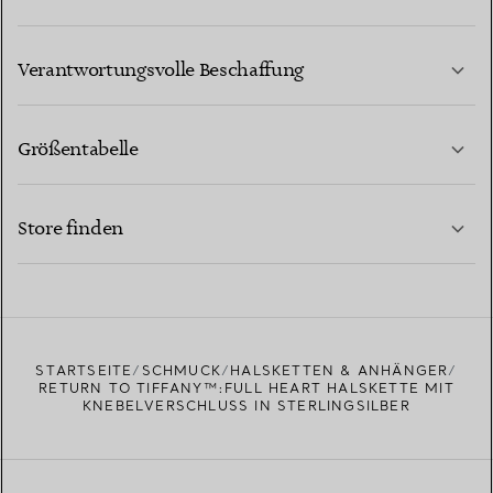
MEHR ERFAHREN
Verantwortungsvolle Beschaffung
Größentabelle
KONTAKTIEREN SIE UNS
MEHR ERFAHREN
Store finden
MEHR ERFAHREN
EINEN STORE IN IHRER NÄHE FINDEN
STARTSEITE
SCHMUCK
HALSKETTEN & ANHÄNGER
RETURN TO TIFFANY™:FULL HEART HALSKETTE MIT
KNEBELVERSCHLUSS IN STERLINGSILBER