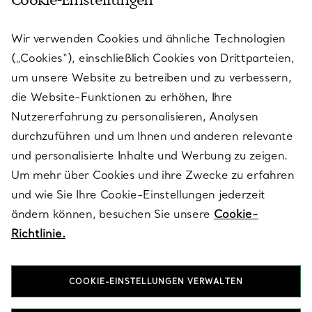
Cookie-Einstellungen
KUNDENSERVICE
Wir verwenden Cookies und ähnliche Technologien
(„Cookies“), einschließlich Cookies von Drittparteien,
SERVICES
um unsere Website zu betreiben und zu verbessern,
die Website-Funktionen zu erhöhen, Ihre
Nutzererfahrung zu personalisieren, Analysen
ÜBER TIFFANY & CO.
durchzuführen und um Ihnen und anderen relevante
und personalisierte Inhalte und Werbung zu zeigen.
Um mehr über Cookies und ihre Zwecke zu erfahren
RECHTLICHE HINWEISE
und wie Sie Ihre Cookie-Einstellungen jederzeit
ändern können, besuchen Sie unsere
Cookie-
Richtlinie.
FOLGEN SIE UNS
COOKIE-EINSTELLUNGEN VERWALTEN
Standort ändern: