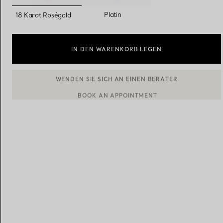
ausgewählt
Platin
18 Karat Roségold
Eheringe für Damen
Eheringe für Herren
IN DEN WARENKORB LEGEN
Vereinbaren Sie Ihren
Termin
mit e
BOOK AN APPOINTMENT
EINEN KUNDENBERATER KONTAKTIEREN ODER EINEN TERM