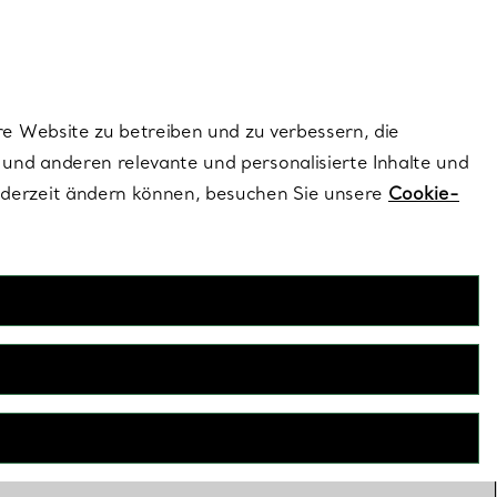
ionen und exklusive Updates an.
Kontaktieren Sie un
Melden Sie sich
re Website zu betreiben und zu verbessern, die
und anderen relevante und personalisierte Inhalte und
ederzeit ändern können, besuchen Sie unsere
Cookie-