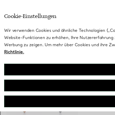
Treten Sie ein in die Welt von 
Cookie-Einstellungen
Gehen Sie auf die Seite „Stores“
Wir verwenden Cookies und ähnliche Technologien („Cook
Website-Funktionen zu erhöhen, Ihre Nutzererfahrung z
Werbung zu zeigen. Um mehr über Cookies und ihre Zwe
Richtlinie.
Bird on a Rock by Tiffany
Rolo-Anhänger mit Flügeln in Roségold mit Diamanten
€ 8.200
inkl. MwSt