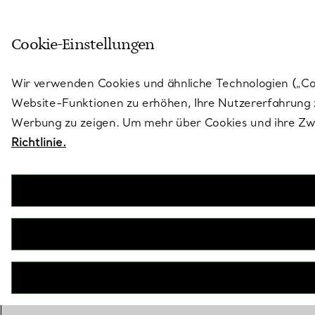
Treten Sie ein in die Welt von 
Cookie-Einstellungen
Gehen Sie auf die Seite „Stores“
Wir verwenden Cookies und ähnliche Technologien („Cook
Website-Funktionen zu erhöhen, Ihre Nutzererfahrung z
Werbung zu zeigen. Um mehr über Cookies und ihre Zwe
Richtlinie.
Bird on a Rock by Tiffany
Halskette in Platin, Gold, mit Tansanit und Diamanten
€ 453.000
inkl. MwSt
BOOK AN APPOINTMENT
EINEN KUNDENBERATER KONTAKTIEREN ODER EINEN TERM