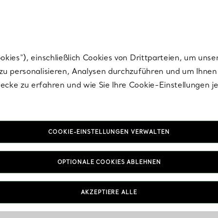
Tiffany.
Melden Sie
sich für die neuesten Nachrichten, kuratierte Inspirat
ies“), einschließlich Cookies von Drittparteien, um unse
u personalisieren, Analysen durchzuführen und um Ihnen 
cke zu erfahren und wie Sie Ihre Cookie-Einstellungen j
COOKIE-EINSTELLUNGEN VERWALTEN
OPTIONALE COOKIES ABLEHNEN
IN VEREINBAREN
AKZEPTIERE ALLE