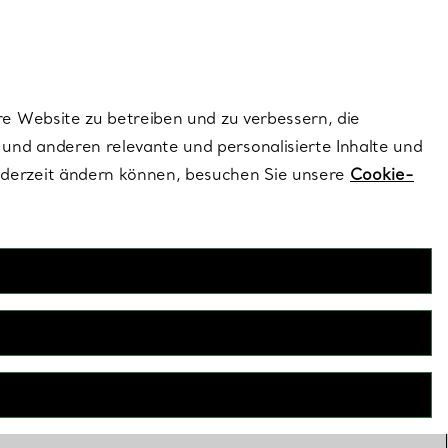
ionen und exklusive Updates an.
Kontaktieren Sie un
Melden Sie sich
re Website zu betreiben und zu verbessern, die
und anderen relevante und personalisierte Inhalte und
ederzeit ändern können, besuchen Sie unsere
Cookie-