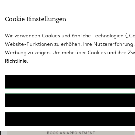
Treten Sie ein in die Welt von 
Cookie-Einstellungen
Gehen Sie auf die Seite „Stores“
Wir verwenden Cookies und ähnliche Technologien („Cook
Website-Funktionen zu erhöhen, Ihre Nutzererfahrung z
Werbung zu zeigen. Um mehr über Cookies und ihre Zwe
Richtlinie.
Sixteen Stone by Tiffany
Anhänger in Platin mit Saphiren
€ 3.250
inkl. MwSt
IN DEN WARENKORB LEGEN
BOOK AN APPOINTMENT
EINEN KUNDENBERATER KONTAKTIEREN ODER EINEN TERM