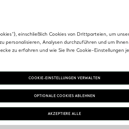
Tiffany.
Melden Sie
sich für die neuesten Nachrichten, kuratierte Inspirat
ies“), einschließlich Cookies von Drittparteien, um unse
u personalisieren, Analysen durchzuführen und um Ihnen 
cke zu erfahren und wie Sie Ihre Cookie-Einstellungen j
COOKIE-EINSTELLUNGEN VERWALTEN
OPTIONALE COOKIES ABLEHNEN
AKZEPTIERE ALLE
IN VEREINBAREN