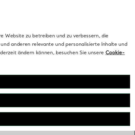
ionen und exklusive Updates an.
Kontaktieren Sie un
Melden Sie sich
re Website zu betreiben und zu verbessern, die
und anderen relevante und personalisierte Inhalte und
ederzeit ändern können, besuchen Sie unsere
Cookie-