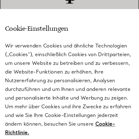
Cookie-Einstellungen
KUNDENSERVICE
Wir verwenden Cookies und ähnliche Technologien
(„Cookies“), einschließlich Cookies von Drittparteien,
SERVICES
um unsere Website zu betreiben und zu verbessern,
die Website-Funktionen zu erhöhen, Ihre
Nutzererfahrung zu personalisieren, Analysen
ÜBER TIFFANY & CO.
durchzuführen und um Ihnen und anderen relevante
und personalisierte Inhalte und Werbung zu zeigen.
Um mehr über Cookies und ihre Zwecke zu erfahren
RECHTLICHE HINWEISE
und wie Sie Ihre Cookie-Einstellungen jederzeit
ändern können, besuchen Sie unsere
Cookie-
Richtlinie.
FOLGEN SIE UNS