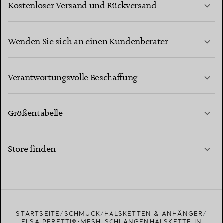
Kostenloser Versand und Rückversand
Wenden Sie sich an einen Kundenberater
MEHR ERFAHREN
Verantwortungsvolle Beschaffung
Größentabelle
KONTAKTIEREN SIE UNS
MEHR ERFAHREN
Store finden
MEHR ERFAHREN
EINEN STORE IN IHRER NÄHE FINDEN
STARTSEITE
SCHMUCK
HALSKETTEN & ANHÄNGER
ELSA PERETTI®:MESH-SCHLANGENHALSKETTE IN