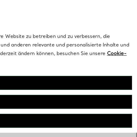
ionen und exklusive Updates an.
Kontaktieren Sie un
Melden Sie sich
re Website zu betreiben und zu verbessern, die
und anderen relevante und personalisierte Inhalte und
ederzeit ändern können, besuchen Sie unsere
Cookie-