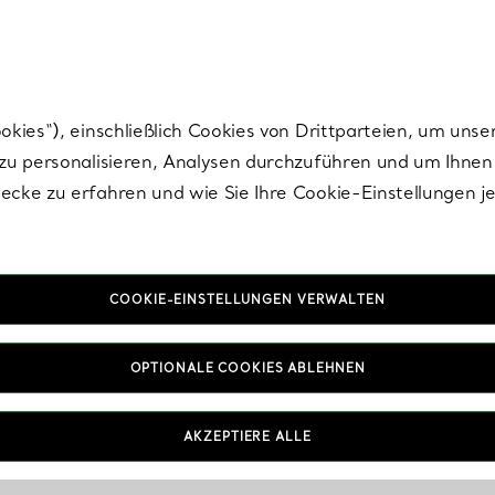
Tiffany.
Melden Sie
sich für die neuesten Nachrichten, kuratierte Inspirat
ies“), einschließlich Cookies von Drittparteien, um unse
u personalisieren, Analysen durchzuführen und um Ihnen 
cke zu erfahren und wie Sie Ihre Cookie-Einstellungen j
COOKIE-EINSTELLUNGEN VERWALTEN
OPTIONALE COOKIES ABLEHNEN
AKZEPTIERE ALLE
IN VEREINBAREN