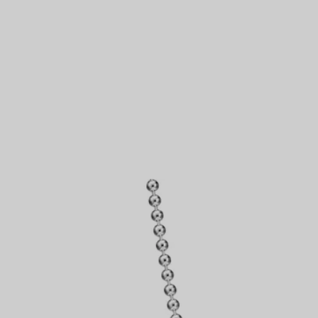
Partnerringe
Eternity Ringe
inem Tiffany-Diamantenexperten.