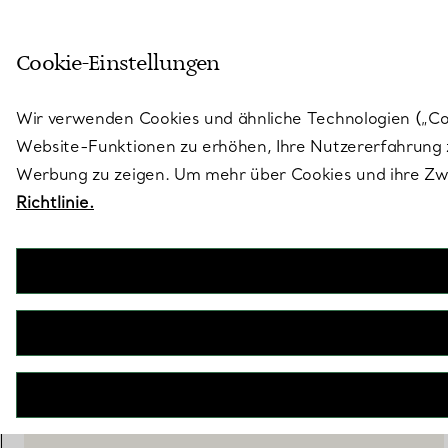
Treten Sie ein in die Welt von 
Cookie-Einstellungen
Gehen Sie auf die Seite „Stores“
Wir verwenden Cookies und ähnliche Technologien („Cook
Website-Funktionen zu erhöhen, Ihre Nutzererfahrung z
Werbung zu zeigen. Um mehr über Cookies und ihre Zwe
Richtlinie.
Tiffany 1837™
Kleine Doppelschloss-Kugelhalskette in Sterlingsilber
€ 570
inkl. MwSt
IN DEN WARENKORB LEGEN
WENDEN SIE SICH AN EINEN BERATER
BOOK AN APPOINTMENT
EINEN KUNDENBERATER KONTAKTIEREN ODER EINEN TERM