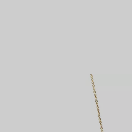
Partnerringe
Eternity Ringe
inem Tiffany-Diamantenexperten.