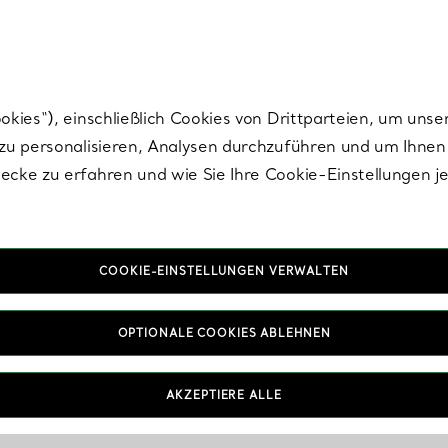
Tiffany.
Melden Sie
sich für die neuesten Nachrichten, kuratierte Inspirat
ies“), einschließlich Cookies von Drittparteien, um unse
u personalisieren, Analysen durchzuführen und um Ihnen 
cke zu erfahren und wie Sie Ihre Cookie-Einstellungen j
COOKIE-EINSTELLUNGEN VERWALTEN
OPTIONALE COOKIES ABLEHNEN
AKZEPTIERE ALLE
IN VEREINBAREN