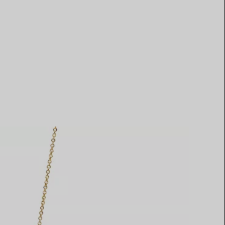
Elsa Peretti®
Tipps zur Auswahl eines
Eherings