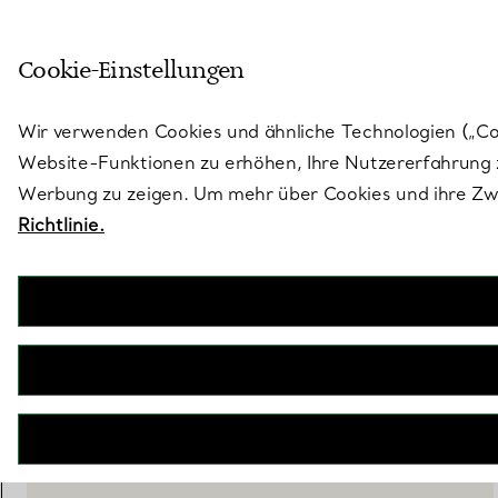
Treten Sie ein in die Welt von 
Cookie-Einstellungen
Gehen Sie auf die Seite „Stores“
Wir verwenden Cookies und ähnliche Technologien („Cook
Website-Funktionen zu erhöhen, Ihre Nutzererfahrung z
Werbung zu zeigen. Um mehr über Cookies und ihre Zwe
Richtlinie.
Tiffany 1837™
Anhänger aus verschlungenen Ringen in Gelbgold, Small
€ 2.950
inkl. MwSt
IN DEN WARENKORB LEGEN
BOOK AN APPOINTMENT
EINEN KUNDENBERATER KONTAKTIEREN ODER EINEN TERM