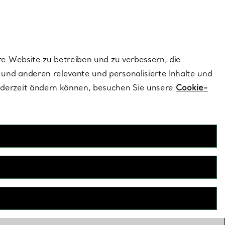
ionen und exklusive Updates an.
Kontaktieren Sie un
Melden Sie sich
re Website zu betreiben und zu verbessern, die
und anderen relevante und personalisierte Inhalte und
ederzeit ändern können, besuchen Sie unsere
Cookie-