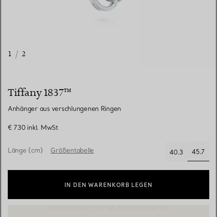
1
/
2
Tiffany 1837™
Anhänger aus verschlungenen Ringen
€ 730
inkl. MwSt
Länge (cm)
Größentabelle
45.7
40.3
ausge
IN DEN WARENKORB LEGEN