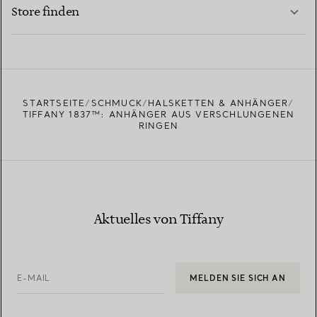
MEHR ERFAHREN
Store finden
MEHR ERFAHREN
EINEN STORE IN IHRER NÄHE FINDEN
STARTSEITE
SCHMUCK
HALSKETTEN & ANHÄNGER
TIFFANY 1837™: ANHÄNGER AUS VERSCHLUNGENEN
RINGEN
Aktuelles von Tiffany
E-MAIL
MELDEN SIE SICH AN