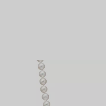
Partnerringe
Eternity Ringe
ählt
inem Tiffany-Diamantenexperten.
IN VEREINBAREN