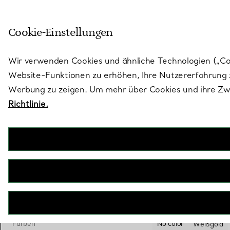
Treten Sie ein in die Welt von 
Cookie-Einstellungen
Gehen Sie auf die Seite „Stores“
Wir verwenden Cookies und ähnliche Technologien („Cook
Website-Funktionen zu erhöhen, Ihre Nutzererfahrung z
Werbung zu zeigen. Um mehr über Cookies und ihre Zwe
Richtlinie.
Tiffany Essential Pearls
Halskette
€ 4.600
inkl. MwSt
Länge (cm)
Größentabelle
41.7
42.2
47
ausgewählt
Farben
No color
Weißgold