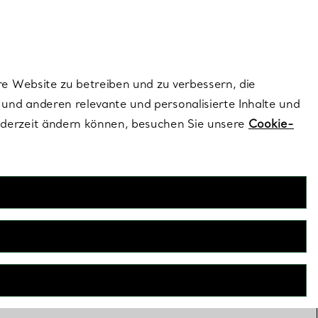
ionen und exklusive Updates an.
Kontaktieren Sie un
Melden Sie sich
re Website zu betreiben und zu verbessern, die
und anderen relevante und personalisierte Inhalte und
ederzeit ändern können, besuchen Sie unsere
Cookie-