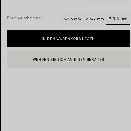
ausgewählt
Eheringe für Damen
Eheringe für Herren
Perlendurchmesser
7.5-8 mm
7-7.5 mm
6.5-7 mm
ausgew
IN DEN WARENKORB LEGEN
Vereinbaren Sie Ihren
Termin
mit e
BOOK AN APPOINTMENT
EINEN KUNDENBERATER KONTAKTIEREN ODER EINEN TERM