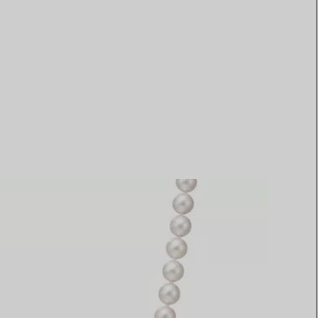
Elsa Peretti®
Tipps zur Auswahl eines
Eherings