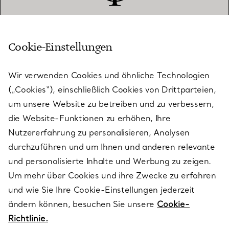
Cookie-Einstellungen
KUNDENSERVICE
Wir verwenden Cookies und ähnliche Technologien
(„Cookies“), einschließlich Cookies von Drittparteien,
SERVICES
um unsere Website zu betreiben und zu verbessern,
die Website-Funktionen zu erhöhen, Ihre
Nutzererfahrung zu personalisieren, Analysen
ÜBER TIFFANY & CO.
durchzuführen und um Ihnen und anderen relevante
und personalisierte Inhalte und Werbung zu zeigen.
Um mehr über Cookies und ihre Zwecke zu erfahren
RECHTLICHE HINWEISE
und wie Sie Ihre Cookie-Einstellungen jederzeit
ändern können, besuchen Sie unsere
Cookie-
Richtlinie.
FOLGEN SIE UNS