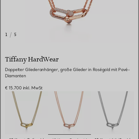
1
/
5
Tiffany HardWear
Doppelter Gliederanhänger, große Glieder in Roségold mit Pavé-
Diamanten
€ 15.700
inkl. MwSt
ausgewählt