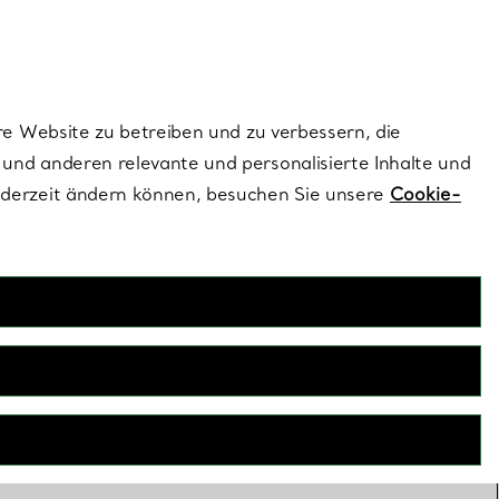
ionen und exklusive Updates an.
Kontaktieren Sie un
Melden Sie sich
re Website zu betreiben und zu verbessern, die
und anderen relevante und personalisierte Inhalte und
ederzeit ändern können, besuchen Sie unsere
Cookie-