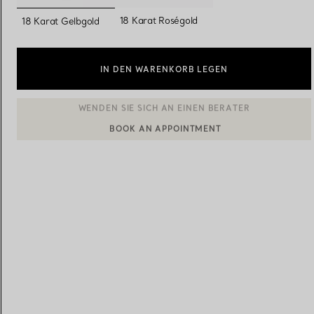
ausgewählt
18 Karat Roségold
18 Karat Gelbgold
Eheringe für Damen
Eheringe für Herren
IN DEN WARENKORB LEGEN
Vereinbaren Sie Ihren
Termin
mit e
BOOK AN APPOINTMENT
EINEN KUNDENBERATER KONTAKTIEREN ODER EINEN TERM