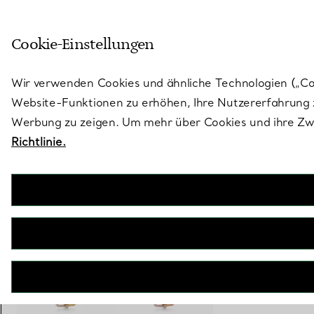
Treten Sie ein in die Welt von 
Cookie-Einstellungen
Gehen Sie auf die Seite „Stores“
Wir verwenden Cookies und ähnliche Technologien („Cook
Website-Funktionen zu erhöhen, Ihre Nutzererfahrung z
Werbung zu zeigen. Um mehr über Cookies und ihre Zwe
Richtlinie.
Tiffany HardWear
Doppelter Gliederanhänger in Gelbgold mit Diamanten
€ 8.900
inkl. MwSt