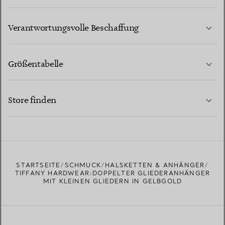
MEHR ERFAHREN
Verantwortungsvolle Beschaffung
Größentabelle
KONTAKTIEREN SIE UNS
MEHR ERFAHREN
Store finden
MEHR ERFAHREN
EINEN STORE IN IHRER NÄHE FINDEN
STARTSEITE
SCHMUCK
HALSKETTEN & ANHÄNGER
TIFFANY HARDWEAR:DOPPELTER GLIEDERANHÄNGER
MIT KLEINEN GLIEDERN IN GELBGOLD