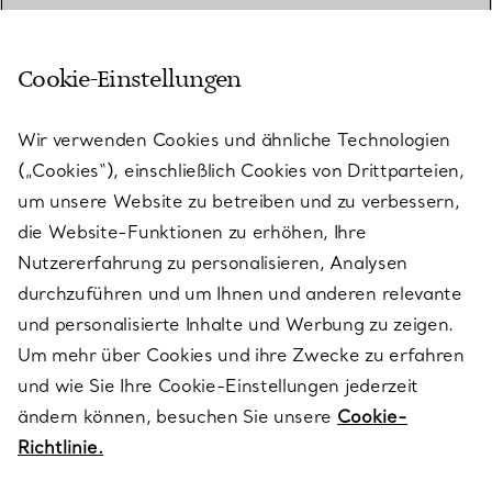
Cookie-Einstellungen
KUNDENSERVICE
Wir verwenden Cookies und ähnliche Technologien
(„Cookies“), einschließlich Cookies von Drittparteien,
SERVICES
um unsere Website zu betreiben und zu verbessern,
die Website-Funktionen zu erhöhen, Ihre
Nutzererfahrung zu personalisieren, Analysen
ÜBER TIFFANY & CO.
durchzuführen und um Ihnen und anderen relevante
und personalisierte Inhalte und Werbung zu zeigen.
Um mehr über Cookies und ihre Zwecke zu erfahren
RECHTLICHE HINWEISE
und wie Sie Ihre Cookie-Einstellungen jederzeit
ändern können, besuchen Sie unsere
Cookie-
Richtlinie.
FOLGEN SIE UNS