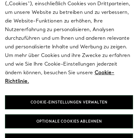
(„Cookies“), einschließlich Cookies von Drittparteien,
SERVICES
um unsere Website zu betreiben und zu verbessern,
die Website-Funktionen zu erhöhen, Ihre
Nutzererfahrung zu personalisieren, Analysen
ÜBER TIFFANY & CO.
durchzuführen und um Ihnen und anderen relevante
und personalisierte Inhalte und Werbung zu zeigen.
Um mehr über Cookies und ihre Zwecke zu erfahren
RECHTLICHE HINWEISE
und wie Sie Ihre Cookie-Einstellungen jederzeit
ändern können, besuchen Sie unsere
Cookie-
Richtlinie.
FOLGEN SIE UNS
COOKIE-EINSTELLUNGEN VERWALTEN
Standort ändern:
OPTIONALE COOKIES ABLEHNEN
T&Co. 2026