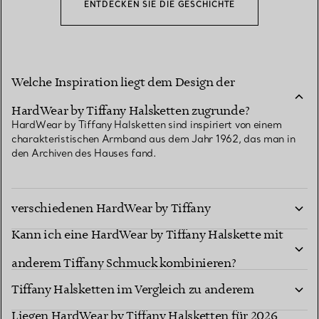
ENTDECKEN SIE DIE GESCHICHTE
Welche Inspiration liegt dem Design der
HardWear by Tiffany Halsketten zugrunde?
HardWear by Tiffany Halsketten sind inspiriert von einem
charakteristischen Armband aus dem Jahr 1962, das man in
den Archiven des Hauses fand.
Wie entscheide ich mich zwischen
verschiedenen HardWear by Tiffany
Kann ich eine HardWear by Tiffany Halskette mit
Halskettenstilen?
Was ist das Besondere an den HardWear by
anderem Tiffany Schmuck kombinieren?
Tiffany Halsketten im Vergleich zu anderem
Liegen HardWear by Tiffany Halsketten für 2026
Goldschmuck?