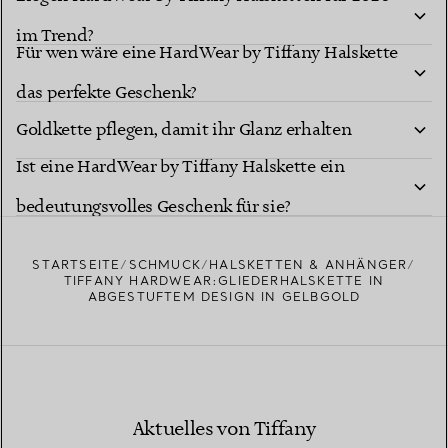
im Trend?
Für wen wäre eine HardWear by Tiffany Halskette
Wie soll ich meine HardWear by Tiffany
das perfekte Geschenk?
Goldkette pflegen, damit ihr Glanz erhalten
Ist eine HardWear by Tiffany Halskette ein
bleibt?
bedeutungsvolles Geschenk für sie?
STARTSEITE
SCHMUCK
HALSKETTEN & ANHÄNGER
TIFFANY HARDWEAR:GLIEDERHALSKETTE IN
ABGESTUFTEM DESIGN IN GELBGOLD
Aktuelles von Tiffany