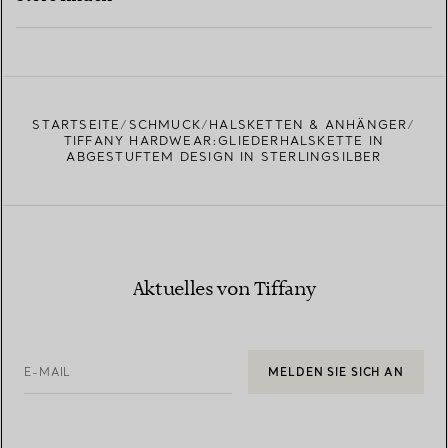
MEHR ERFAHREN
EINEN STORE IN IHRER NÄHE FINDEN
STARTSEITE
SCHMUCK
HALSKETTEN & ANHÄNGER
TIFFANY HARDWEAR:GLIEDERHALSKETTE IN
ABGESTUFTEM DESIGN IN STERLINGSILBER
Aktuelles von Tiffany
E-MAIL
MELDEN SIE SICH AN