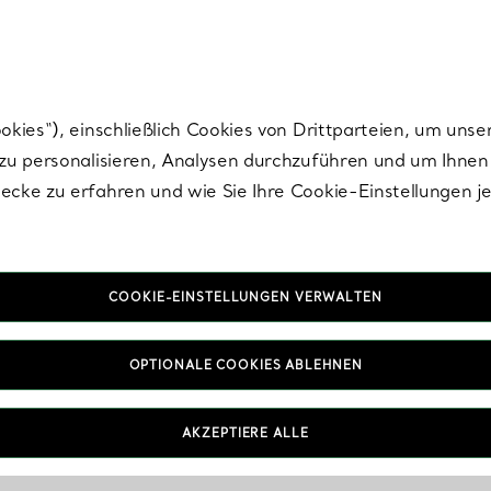
Tiffany.
Melden Sie
sich für die neuesten Nachrichten, kuratierte Inspirat
ies“), einschließlich Cookies von Drittparteien, um unse
u personalisieren, Analysen durchzuführen und um Ihnen 
cke zu erfahren und wie Sie Ihre Cookie-Einstellungen j
COOKIE-EINSTELLUNGEN VERWALTEN
OPTIONALE COOKIES ABLEHNEN
AKZEPTIERE ALLE
IN VEREINBAREN