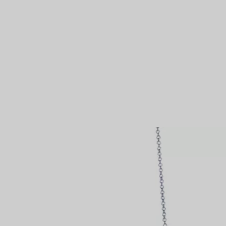
Partnerringe
Eternity Ringe
inem Tiffany-Diamantenexperten.