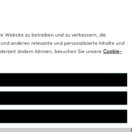
ionen und exklusive Updates an.
Kontaktieren Sie un
Melden Sie sich
re Website zu betreiben und zu verbessern, die
und anderen relevante und personalisierte Inhalte und
ederzeit ändern können, besuchen Sie unsere
Cookie-