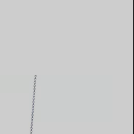
Elsa Peretti®
Tipps zur Auswahl eines
Eherings