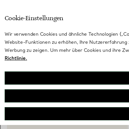
Treten Sie ein in die Welt von 
Cookie-Einstellungen
Gehen Sie auf die Seite „Stores“
Wir verwenden Cookies und ähnliche Technologien („Cook
Website-Funktionen zu erhöhen, Ihre Nutzererfahrung z
Werbung zu zeigen. Um mehr über Cookies und ihre Zwe
Richtlinie.
Tiffany Hearts™
Anhänger
€ 18.200
inkl. MwSt
IN DEN WARENKORB LEGEN
WENDEN SIE SICH AN EINEN BERATER
BOOK AN APPOINTMENT
EINEN KUNDENBERATER KONTAKTIEREN ODER EINEN TERM