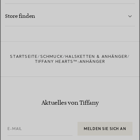
KONTAKTIEREN SIE UNS
MEHR ERFAHREN
Store finden
MEHR ERFAHREN
EINEN STORE IN IHRER NÄHE FINDEN
STARTSEITE
SCHMUCK
HALSKETTEN & ANHÄNGER
TIFFANY HEARTS™:ANHÄNGER
Aktuelles von Tiffany
E-MAIL
MELDEN SIE SICH AN