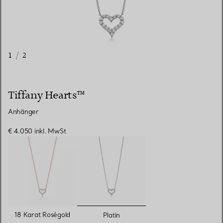
1
/
2
Tiffany Hearts™
Anhänger
€ 4.050
inkl. MwSt
ausgewählt
18 Karat Roségold
Platin