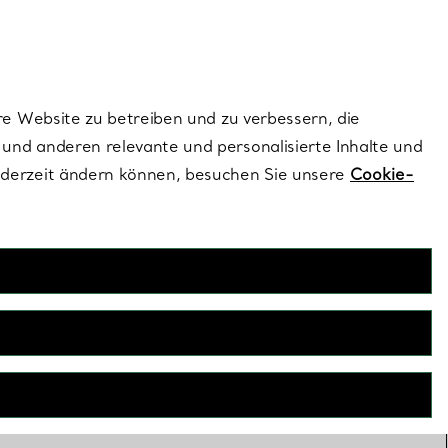
ionen und exklusive Updates an.
Kontaktieren Sie un
Melden Sie sich
re Website zu betreiben und zu verbessern, die
und anderen relevante und personalisierte Inhalte und
ederzeit ändern können, besuchen Sie unsere
Cookie-