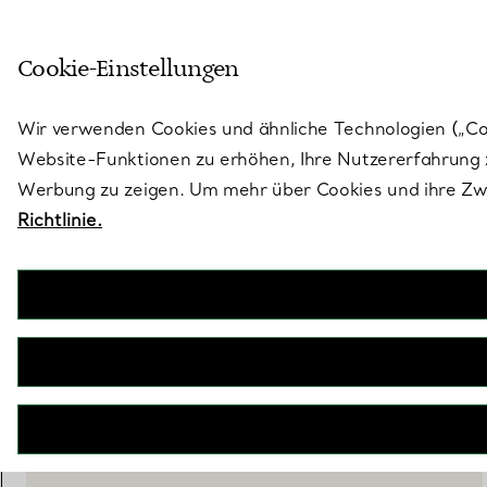
Treten Sie ein in die Welt von 
Cookie-Einstellungen
Gehen Sie auf die Seite „Stores“
Wir verwenden Cookies und ähnliche Technologien („Cook
Website-Funktionen zu erhöhen, Ihre Nutzererfahrung z
Werbung zu zeigen. Um mehr über Cookies und ihre Zwe
Richtlinie.
Tiffany Knot
Anhänger in Roségold und Platin mit Diamanten
€ 6.600
inkl. MwSt
IN DEN WARENKORB LEGEN
WENDEN SIE SICH AN EINEN BERATER
EINEN KUNDENBERATER KONTAKTIEREN ODER EINEN TERM
BOOK AN APPOINTMENT