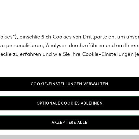
Tiffany.
Melden Sie
sich für die neuesten Nachrichten, kuratierte Inspirat
ies“), einschließlich Cookies von Drittparteien, um unse
u personalisieren, Analysen durchzuführen und um Ihnen 
cke zu erfahren und wie Sie Ihre Cookie-Einstellungen j
COOKIE-EINSTELLUNGEN VERWALTEN
OPTIONALE COOKIES ABLEHNEN
AKZEPTIERE ALLE
IN VEREINBAREN