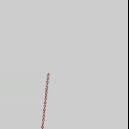
Elsa Peretti®
Tipps zur Auswahl eines
Eherings