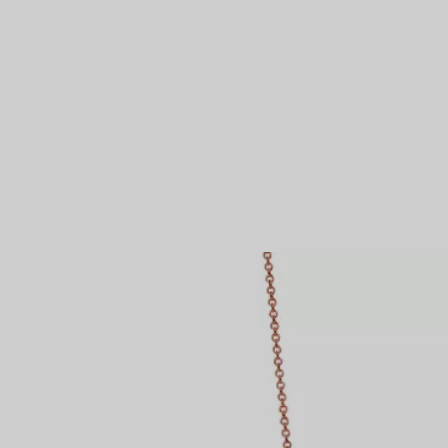
Partnerringe
Eternity Ringe
inem Tiffany-Diamantenexperten.