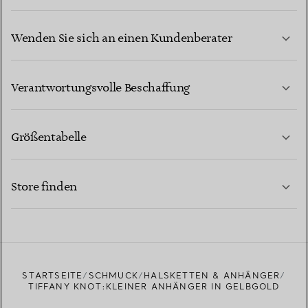
Wenden Sie sich an einen Kundenberater
MEHR ERFAHREN
Verantwortungsvolle Beschaffung
Größentabelle
KONTAKTIEREN SIE UNS
MEHR ERFAHREN
Store finden
MEHR ERFAHREN
EINEN STORE IN IHRER NÄHE FINDEN
STARTSEITE
SCHMUCK
HALSKETTEN & ANHÄNGER
TIFFANY KNOT:KLEINER ANHÄNGER IN GELBGOLD