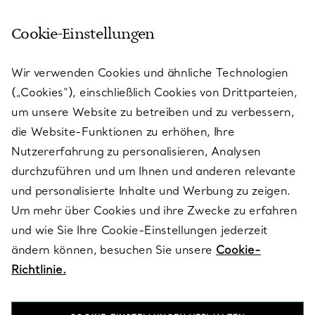
Cookie-Einstellungen
KUNDENSERVICE
Wir verwenden Cookies und ähnliche Technologien
(„Cookies“), einschließlich Cookies von Drittparteien,
SERVICES
um unsere Website zu betreiben und zu verbessern,
die Website-Funktionen zu erhöhen, Ihre
Nutzererfahrung zu personalisieren, Analysen
ÜBER TIFFANY & CO.
durchzuführen und um Ihnen und anderen relevante
und personalisierte Inhalte und Werbung zu zeigen.
Um mehr über Cookies und ihre Zwecke zu erfahren
RECHTLICHE HINWEISE
und wie Sie Ihre Cookie-Einstellungen jederzeit
ändern können, besuchen Sie unsere
Cookie-
Richtlinie.
FOLGEN SIE UNS